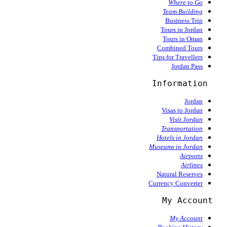
Where to Go
Team Building
Business Trip
Tours in Jordan
Tours in Oman
Combined Tours
Tips for Travellers
Jordan Pass
Information
Jordan
Visas to Jordan
Visit Jordan
Transportation
Hotels in Jordan
Museums in Jordan
Airports
Airlines
Natural Reserves
Currency Converter
  My Account
My Account