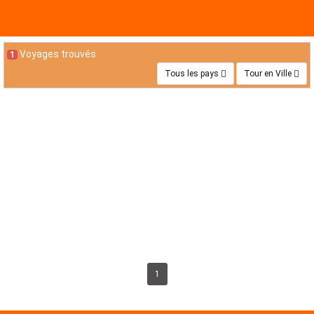
Voyages trouvés
1
Tous les pays
Tour en Ville
Tour de Ville en Jordanie
Jours: 4
Wadi Rum - Jordanie
Altitude
Denivele Positif
Culture
327.82 - 1331.05 USD
DÉTAILS
1