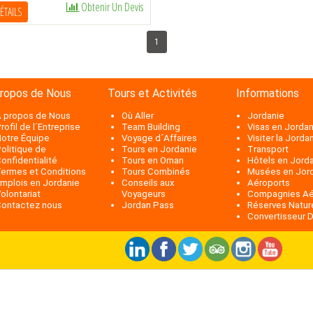
Obtenir Un Devis
ÉTAILS
1
propos de Nous
Tours et Activités
Informations
 propos de Nous
Où Aller
Jordanie
rofil de l´Entreprise
Team Building
Visas en Jordan
otre Équipe
Voyage d´Affaires
Visiter la Jorda
olitique de
Tours en Jordanie
Transport
onfidentialité
Tours en Oman
Hôtels en Jord
ermes et Conditions
Tours Combinés
Musées en Jor
mplois en Jordanie
Conseils aux
Aéroports
olontariat
Voyageurs
Compagnies Aé
ontactez nous
Jordan Pass
Réserves Natur
Convertisseur D