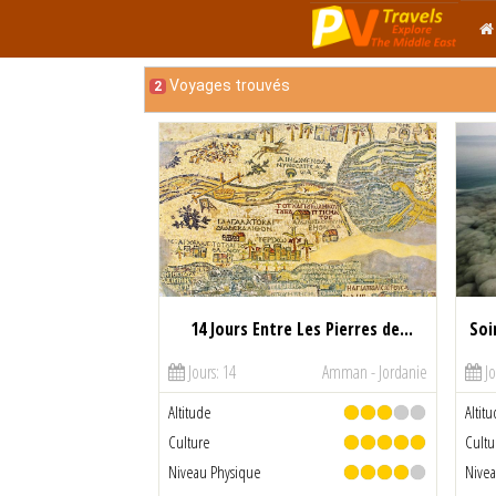
Voyages trouvés
2
14 Jours Entre Les Pierres de
Soi
Jours: 14
Amman - Jordanie
Jo
Altitude
Altit
Culture
Cultu
Niveau Physique
Nive