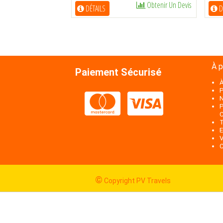
Obtenir Un Devis
DÉTAILS
D
À 
Paiement Sécurisé
À
P
N
P
C
T
E
V
C
©
Copyright PV Travels