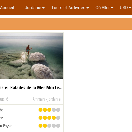
Accueil
Jordanie
Tours et Activités
Où Aller
USD
ns et Balades de la Mer Morte
urs: 6
Amman - Jordanie
ude
re
au Physique