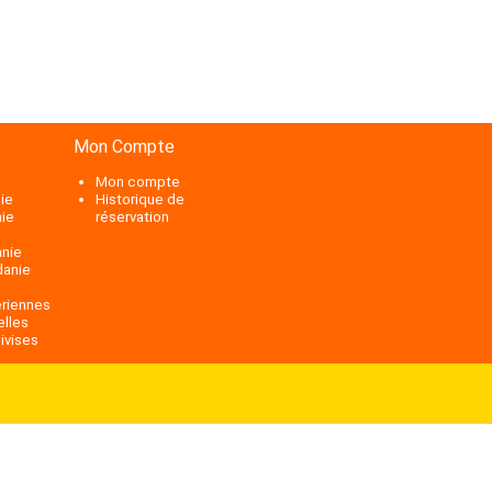
Mon Compte
Mon compte
ie
Historique de
nie
réservation
anie
danie
riennes
elles
ivises