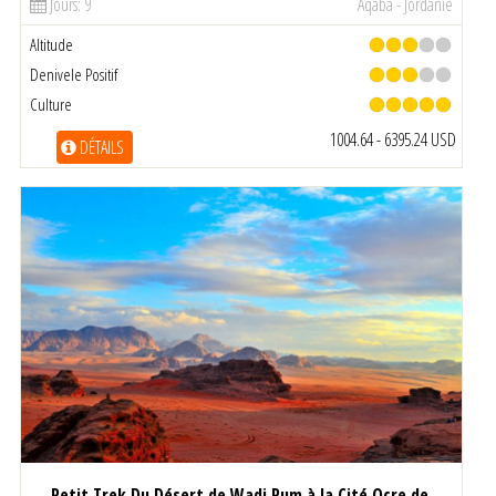
Jours: 9
Aqaba - Jordanie
Altitude
Denivele Positif
Culture
1004.64 - 6395.24 USD
DÉTAILS
Petit Trek Du Désert de Wadi Rum à la Cité Ocre de