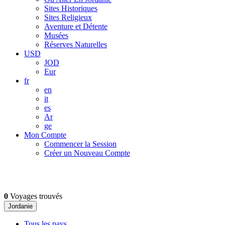
Sites Historiques
Sites Religieux
Aventure et Détente
Musées
Réserves Naturelles
USD
JOD
Eur
fr
en
it
es
Ar
ge
Mon Compte
Commencer la Session
Créer un Nouveau Compte
0
Voyages trouvés
Jordanie
Tous les pays