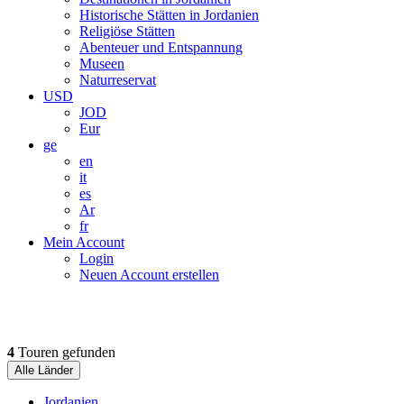
Historische Stätten in Jordanien
Religiöse Stätten
Abenteuer und Entspannung
Museen
Naturreservat
USD
JOD
Eur
ge
en
it
es
Ar
fr
Mein Account
Login
Neuen Account erstellen
4
Touren gefunden
Alle Länder
Jordanien