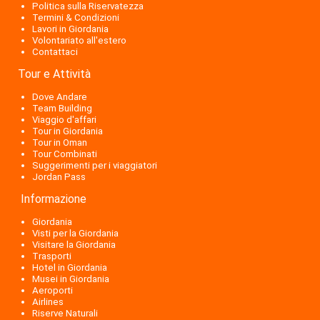
Politica sulla Riservatezza
Termini & Condizioni
Lavori in Giordania
Volontariato all'estero
Contattaci
Tour e Attività
Dove Andare
Team Building
Viaggio d'affari
Tour in Giordania
Tour in Oman
Tour Combinati
Suggerimenti per i viaggiatori
Jordan Pass
Informazione
Giordania
Visti per la Giordania
Visitare la Giordania
Trasporti
Hotel in Giordania
Musei in Giordania
Aeroporti
Airlines
Riserve Naturali