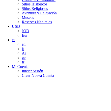
Sitios Historicos
Sitios Religiosos
Aventura y Relajación
Museos
Reservas Naturales
USD
JOD
Eur
es
en
it
Ar
ge
fr
Mi Cuenta
Iniciar Sesión
Crear Nueva Cuenta