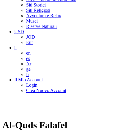
Siti Storici
Siti Religiosi
Avventura e Relax
Musei
Riserve Naturali
USD
JOD
Eur
it
en
es
Ar
ge
fr
Il Mio Account
Login
Crea Nuovo Account
Al-Quds Falafel