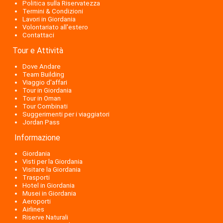
Politica sulla Riservatezza
Termini & Condizioni
Lavori in Giordania
Volontariato all'estero
Contattaci
Tour e Attività
Dove Andare
Team Building
Viaggio d'affari
Tour in Giordania
Tour in Oman
Tour Combinati
Suggerimenti per i viaggiatori
Jordan Pass
Informazione
Giordania
Visti per la Giordania
Visitare la Giordania
Trasporti
Hotel in Giordania
Musei in Giordania
Aeroporti
Airlines
Riserve Naturali