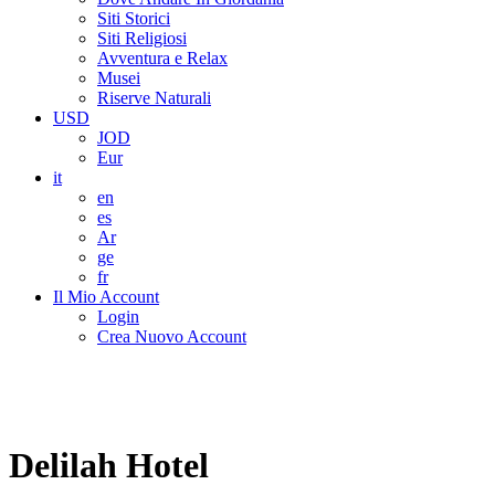
Siti Storici
Siti Religiosi
Avventura e Relax
Musei
Riserve Naturali
USD
JOD
Eur
it
en
es
Ar
ge
fr
Il Mio Account
Login
Crea Nuovo Account
Delilah Hotel