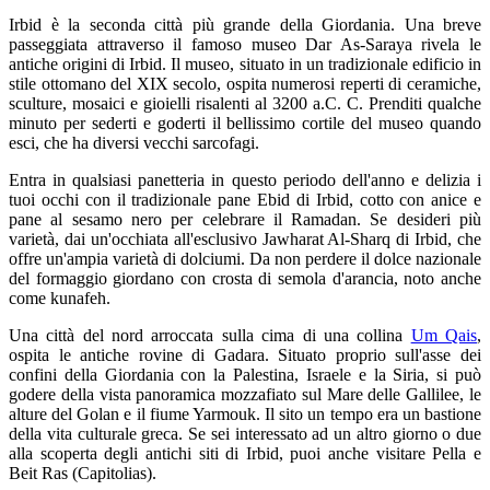
Irbid è la seconda città più grande della Giordania. Una breve
passeggiata attraverso il famoso museo Dar As-Saraya rivela le
antiche origini di Irbid. Il museo, situato in un tradizionale edificio in
stile ottomano del XIX secolo, ospita numerosi reperti di ceramiche,
sculture, mosaici e gioielli risalenti al 3200 a.C. C. Prenditi qualche
minuto per sederti e goderti il ​​bellissimo cortile del museo quando
esci, che ha diversi vecchi sarcofagi.
Entra in qualsiasi panetteria in questo periodo dell'anno e delizia i
tuoi occhi con il tradizionale pane Ebid di Irbid, cotto con anice e
pane al sesamo nero per celebrare il Ramadan. Se desideri più
varietà, dai un'occhiata all'esclusivo Jawharat Al-Sharq di Irbid, che
offre un'ampia varietà di dolciumi. Da non perdere il dolce nazionale
del formaggio giordano con crosta di semola d'arancia, noto anche
come kunafeh.
Una città del nord arroccata sulla cima di una collina
Um Qais
,
ospita le antiche rovine di Gadara. Situato proprio sull'asse dei
confini della Giordania con la Palestina, Israele e la Siria, si può
godere della vista panoramica mozzafiato sul Mare delle Gallilee, le
alture del Golan e il fiume Yarmouk. Il sito un tempo era un bastione
della vita culturale greca. Se sei interessato ad un altro giorno o due
alla scoperta degli antichi siti di Irbid, puoi anche visitare Pella e
Beit Ras (Capitolias).