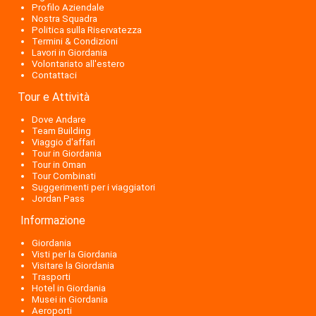
Profilo Aziendale
Nostra Squadra
Politica sulla Riservatezza
Termini & Condizioni
Lavori in Giordania
Volontariato all'estero
Contattaci
Tour e Attività
Dove Andare
Team Building
Viaggio d'affari
Tour in Giordania
Tour in Oman
Tour Combinati
Suggerimenti per i viaggiatori
Jordan Pass
Informazione
Giordania
Visti per la Giordania
Visitare la Giordania
Trasporti
Hotel in Giordania
Musei in Giordania
Aeroporti