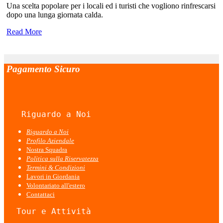
Una scelta popolare per i locali ed i turisti che vogliono rinfrescarsi
dopo una lunga giornata calda.
Read More
Pagamento Sicuro
   Riguardo a Noi
Riguardo a Noi
Profilo Aziendale
Nostra Squadra
Politica sulla Riservatezza
Termini & Condizioni
Lavori in Giordania
Volontariato all'estero
Contattaci
  Tour e Attività