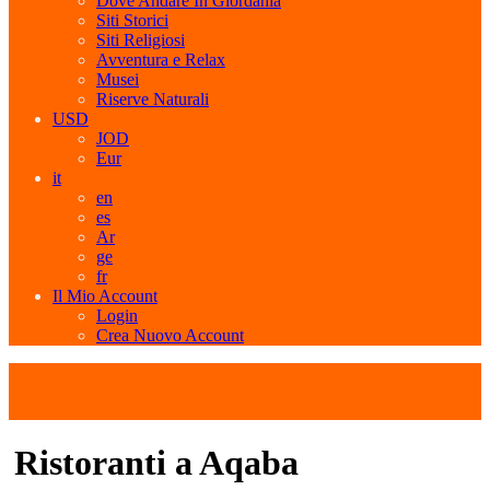
Dove Andare In Giordania
Siti Storici
Siti Religiosi
Avventura e Relax
Musei
Riserve Naturali
USD
JOD
Eur
it
en
es
Ar
ge
fr
Il Mio Account
Login
Crea Nuovo Account
Ristoranti a Aqaba