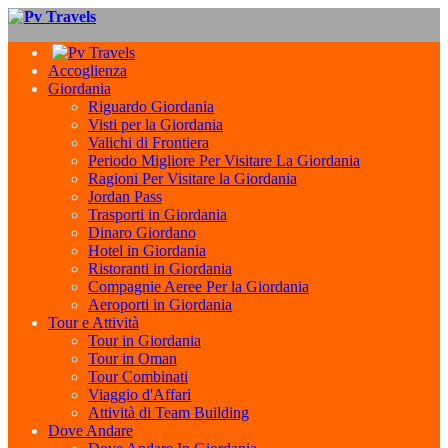
Accoglienza
Giordania
Riguardo Giordania
Visti per la Giordania
Valichi di Frontiera
Periodo Migliore Per Visitare La Giordania
Ragioni Per Visitare la Giordania
Jordan Pass
Trasporti in Giordania
Dinaro Giordano
Hotel in Giordania
Ristoranti in Giordania
Compagnie Aeree Per la Giordania
Aeroporti in Giordania
Tour e Attività
Tour in Giordania
Tour in Oman
Tour Combinati
Viaggio d'Affari
Attività di Team Building
Dove Andare