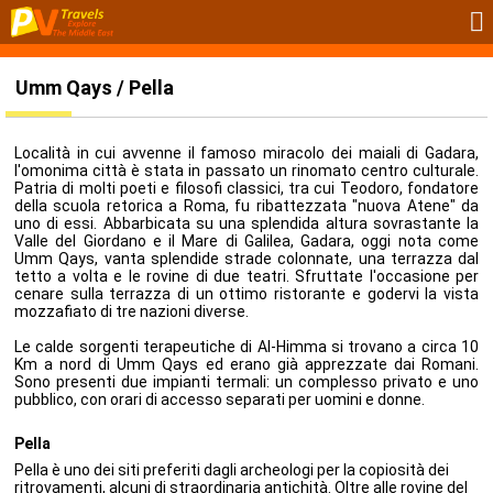
Umm Qays / Pella
Località in cui avvenne il famoso miracolo dei maiali di Gadara,
l'omonima città è stata in passato un rinomato centro culturale.
Patria di molti poeti e filosofi classici, tra cui Teodoro, fondatore
della scuola retorica a Roma, fu ribattezzata "nuova Atene" da
uno di essi. Abbarbicata su una splendida altura sovrastante la
Valle del Giordano e il Mare di Galilea, Gadara, oggi nota come
Umm Qays, vanta splendide strade colonnate, una terrazza dal
tetto a volta e le rovine di due teatri. Sfruttate l'occasione per
cenare sulla terrazza di un ottimo ristorante e godervi la vista
mozzafiato di tre nazioni diverse.
Le calde sorgenti terapeutiche di Al-Himma si trovano a circa 10
Km a nord di Umm Qays ed erano già apprezzate dai Romani.
Sono presenti due impianti termali: un complesso privato e uno
pubblico, con orari di accesso separati per uomini e donne.
Pella
Pella è uno dei siti preferiti dagli archeologi per la copiosità dei
ritrovamenti, alcuni di straordinaria antichità. Oltre alle rovine del