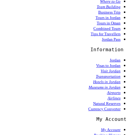
Where to Go
Team Building
Business Trip
Tours in Jordan
Tours in Oman
Combined Tours
Tips for Travellers
Jordan Pass
Information
Jordan
Visas to Jordan
Visit Jordan
Transportation
Hotels in Jordan
Museums in Jordan
Airports
Airlines
Natural Reserves
Currency Converter
  My Account
My Account