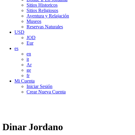
Sitios Historicos
Sitios Religiosos
Aventura y Relajación
Museos
Reservas Naturales
USD
JOD
Eur
es
en
it
Ar
ge
fr
Mi Cuenta
Iniciar Sesión
Crear Nueva Cuenta
Dinar Jordano