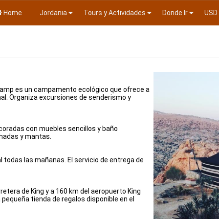
Home
Jordania
Tours y Actividades
Donde Ir
USD
 Camp es un campamento ecológico que ofrece a
nal. Organiza excursiones de senderismo y
coradas con muebles sencillos y baño
ohadas y mantas.
l todas las mañanas. El servicio de entrega de
etera de King y a 160 km del aeropuerto King
pequeña tienda de regalos disponible en el