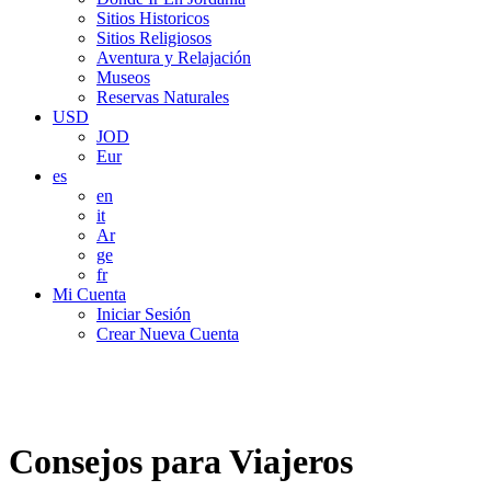
Sitios Historicos
Sitios Religiosos
Aventura y Relajación
Museos
Reservas Naturales
USD
JOD
Eur
es
en
it
Ar
ge
fr
Mi Cuenta
Iniciar Sesión
Crear Nueva Cuenta
Consejos para Viajeros