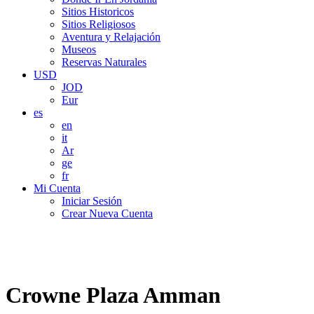
Sitios Historicos
Sitios Religiosos
Aventura y Relajación
Museos
Reservas Naturales
USD
JOD
Eur
es
en
it
Ar
ge
fr
Mi Cuenta
Iniciar Sesión
Crear Nueva Cuenta
Crowne Plaza Amman