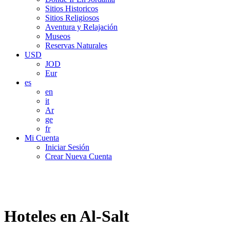
Sitios Historicos
Sitios Religiosos
Aventura y Relajación
Museos
Reservas Naturales
USD
JOD
Eur
es
en
it
Ar
ge
fr
Mi Cuenta
Iniciar Sesión
Crear Nueva Cuenta
Hoteles en Al-Salt