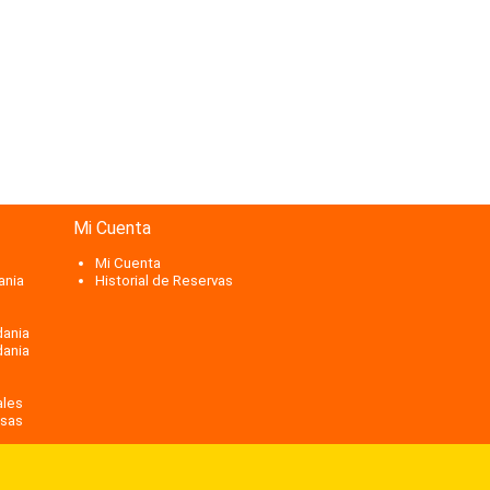
Mi Cuenta
Mi Cuenta
ania
Historial de Reservas
dania
dania
ales
isas