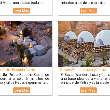
i Musa, una ciudad beduina...
minutos a pie de la maravilla
Leer Mas
Leer Mas
le Petra Bedouin Camp
Seven Wonders Luxury Camp
Little Petra Bedouin Camp se
El Seven Wonders Luxury Cam
uentra a solo 5 minutos de
una base ideal para visitar el s
ra y Little Petra. Experimente
principal de Petra y está a solo
Leer Mas
Leer Mas