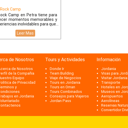
Rock Camp
Rock Camp en Petra tiene para
ecer momentos memorables y
eriencias inolvidables para que
Leer Mas
erca de Nosotros
Tours y Actividades
Información
cerca de Nosotros
Donde Ir
Jordania
erfil de la Compañia
Team Building
Visas para Jord
uestro Equipo
Viaje de Negocios
Visitar Jordania
olitica de Privacidad
Tours en Jordania
Transporte
erminos y
Tours en Oman
Hoteles en Jor
ondiciones
Tours Combinados
Museos en Jor
rabajos en Jordania
Consejos para Viajeros
Aeropuertos
oluntariado
Jordan Pass
Aerolíneas
ontactenos
Reservas Natur
Convertidor Div