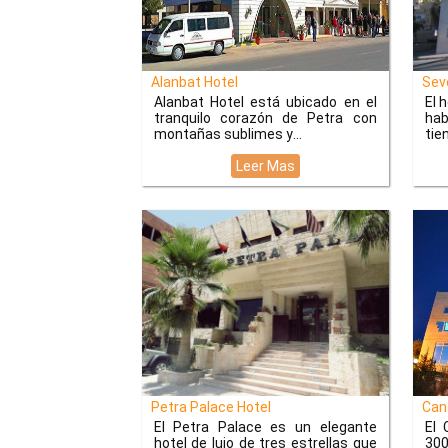
Alanbat Hotel
Seve
Alanbat Hotel está ubicado en el
El 
tranquilo corazón de Petra con
hab
montañas sublimes y
tie
Leer Mas
Petra Palace Hotel
Cand
El Petra Palace es un elegante
El 
hotel de lujo de tres estrellas que
300