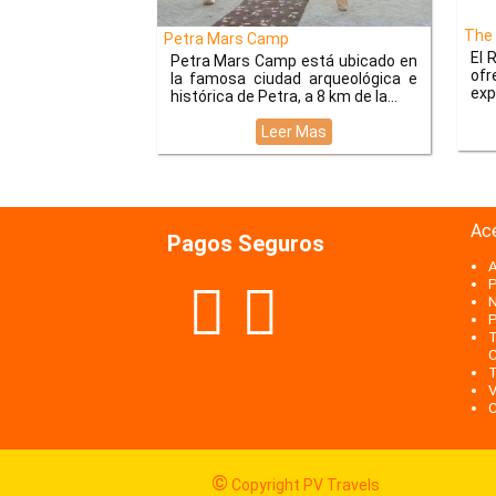
The 
Petra Mars Camp
El 
Petra Mars Camp está ubicado en
ofr
la famosa ciudad arqueológica e
exp
histórica de Petra, a 8 km de la
Leer Mas
Ac
Pagos Seguros
A
P
N
P
T
C
T
V
C
©
Copyright PV Travels