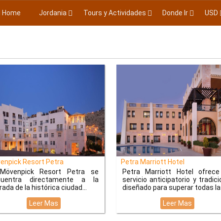
Home
Jordania
Tours y Actividades
Donde Ir
USD
npick Resort Petra
Petra Marriott Hotel
 Mövenpick Resort Petra se
Petra Marriott Hotel ofrec
cuentra directamente a la
servicio anticipatorio y tradici
rada de la histórica ciudad
diseñado para superar todas las
Leer Mas
Leer Mas