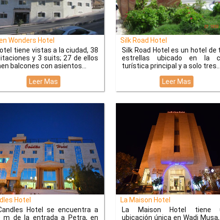
n Wonders Hotel
Silk Road Hotel
hotel tiene vistas a la ciudad, 38
Silk Road Hotel es un hotel de 
itaciones y 3 suits; 27 de ellos
estrellas ubicado en la c
nen balcones con asientos...
turística principal y a solo tres
Leer Mas
Leer Mas
les Hotel
La Maison Hotel
Candles Hotel se encuentra a
La Maison Hotel tiene 
 m de la entrada a Petra, en
ubicación única en Wadi Musa,