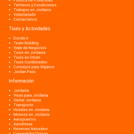
Politica de Privacidad
Terminos y Condiciones
Trabajos en Jordania
Voluntariado
Contactenos
Tours y Actividades
Donde Ir
Team Building
Viaje de Negocios
Tours en Jordania
Tours en Oman
Tours Combinados
Consejos para Viajeros
Jordan Pass
Información
Jordania
Visas para Jordania
Visitar Jordania
Transporte
Hoteles en Jordania
Museos en Jordania
Aeropuertos
Aerolíneas
Reservas Naturales
Convertidor Divisas