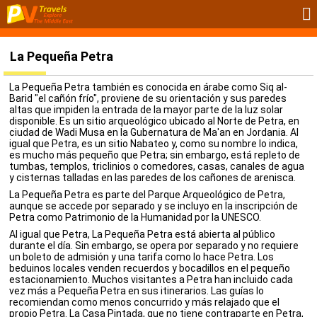
La Pequeña Petra
La Pequeña Petra también es conocida en árabe como Siq al-
Barid "el cañón frío", proviene de su orientación y sus paredes
altas que impiden la entrada de la mayor parte de la luz solar
disponible. Es un sitio arqueológico ubicado al Norte de Petra, en
ciudad de Wadi Musa en la Gubernatura de Ma'an en Jordania. Al
igual que Petra, es un sitio Nabateo y, como su nombre lo indica,
es mucho más pequeño que Petra; sin embargo, está repleto de
tumbas, templos, triclinios o comedores, casas, canales de agua
y cisternas talladas en las paredes de los cañones de arenisca.
La Pequeña Petra es parte del Parque Arqueológico de Petra,
aunque se accede por separado y se incluyo en la inscripción de
Petra como Patrimonio de la Humanidad por la UNESCO.
Al igual que Petra, La Pequeña Petra está abierta al público
durante el día. Sin embargo, se opera por separado y no requiere
un boleto de admisión y una tarifa como lo hace Petra. Los
beduinos locales venden recuerdos y bocadillos en el pequeño
estacionamiento. Muchos visitantes a Petra han incluido cada
vez más a Pequeña Petra en sus itinerarios. Las guías lo
recomiendan como menos concurrido y más relajado que el
propio Petra. La Casa Pintada, que no tiene contraparte en Petra,