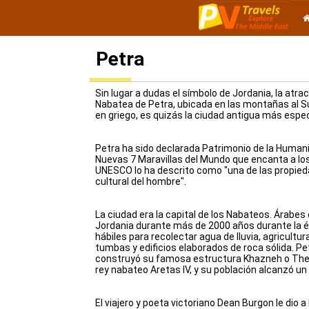
Petra
Sin lugar a dudas el símbolo de Jordania, la atr
Nabatea de Petra, ubicada en las montañas al Sur
en griego, es quizás la ciudad antigua más esp
Petra ha sido declarada Patrimonio de la Human
Nuevas 7 Maravillas del Mundo que encanta a los
UNESCO lo ha descrito como "una de las propied
cultural del hombre".
La ciudad era la capital de los Nabateos. Árabes
Jordania durante más de 2000 años durante la 
hábiles para recolectar agua de lluvia, agricultur
tumbas y edificios elaborados de roca sólida. Petra
construyó su famosa estructura Khazneh o The 
rey nabateo Aretas IV, y su población alcanzó u
El viajero y poeta victoriano Dean Burgon le dio