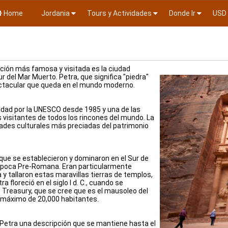
Home
Jordania
Tours y Actividades
Donde Ir
USD
acción más famosa y visitada es la ciudad
 del Mar Muerto. Petra, que significa "piedra"
ectacular que queda en el mundo moderno.
idad por la UNESCO desde 1985 y una de las
 visitantes de todos los rincones del mundo. La
ades culturales más preciadas del patrimonio
 que se establecieron y dominaron en el Sur de
época Pre-Romana. Eran particularmente
a y tallaron estas maravillas tierras de templos,
 floreció en el siglo I d. C., cuando se
Treasury, que se cree que es el mausoleo del
n máximo de 20,000 habitantes.
 a Petra una descripción que se mantiene hasta el