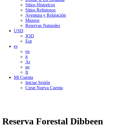
Sitios Historicos
Sitios Religiosos
Aventura y Relajación
Museos
Reservas Naturales
USD
JOD
Eur
es
en
it
Ar
ge
fr
Mi Cuenta
Iniciar Sesión
Crear Nueva Cuenta
Reserva Forestal Dibbeen