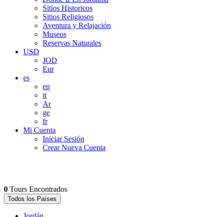
Sitios Historicos
Sitios Religiosos
Aventura y Relajación
Museos
Reservas Naturales
USD
JOD
Eur
es
en
it
Ar
ge
fr
Mi Cuenta
Iniciar Sesión
Crear Nueva Cuenta
0
Tours Encontrados
Todos los Países
Jordán