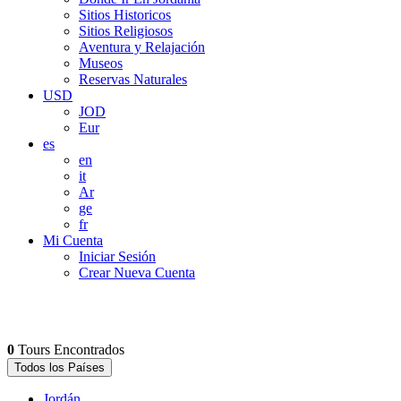
Sitios Historicos
Sitios Religiosos
Aventura y Relajación
Museos
Reservas Naturales
USD
JOD
Eur
es
en
it
Ar
ge
fr
Mi Cuenta
Iniciar Sesión
Crear Nueva Cuenta
0
Tours Encontrados
Todos los Países
Jordán