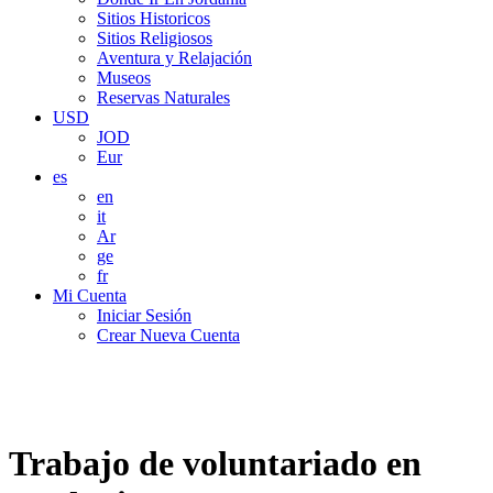
Sitios Historicos
Sitios Religiosos
Aventura y Relajación
Museos
Reservas Naturales
USD
JOD
Eur
es
en
it
Ar
ge
fr
Mi Cuenta
Iniciar Sesión
Crear Nueva Cuenta
Trabajo de voluntariado en