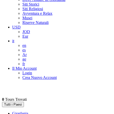
Siti Storici
Siti Religiosi
Avventura e Relax
Musei
Riserve Naturali
USD
JOD
Eur
it
en
es
Ar
ge
fr
Il Mio Account
Login
Crea Nuovo Account
0
Tours Trovati
Tutti i Paesi
Giordania