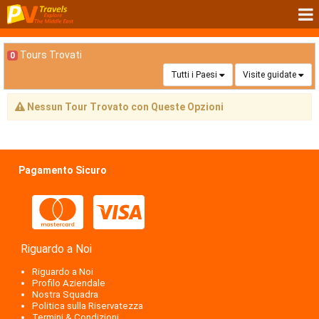
Tours Trovati
0
Tutti i Paesi
Visite guidate
Nessun Tour Trovato con Queste Opzioni
Pagamento Sicuro
Riguardo a Noi
Riguardo a Noi
Profilo Aziendale
Nostra Squadra
Politica sulla Riservatezza
Termini & Condizioni