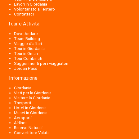
Lavori in Giordania
Volontariato all'estero
Contattaci
Tour e Attività
Dove Andare
Team Building
Viaggio d'affari
Tour in Giordania
Tour in Oman
Tour Combinati
Suggerimenti per i viaggiatori
Jordan Pass
Informazione
Giordania
Visti per la Giordania
Visitare la Giordania
Trasporti
Hotel in Giordania
Musei in Giordania
Aeroporti
Airlines
Riserve Naturali
Convertitore Valuta