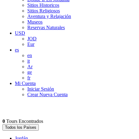
Sitios Historicos
Sitios Religiosos
Aventura y Relajación
Museos
Reservas Naturales
USD
JOD
Eur
es
en
it
Ar
ge
fr
Mi Cuenta
Iniciar Sesión
Crear Nueva Cuenta
0
Tours Encontrados
Todos los Países
Jordán