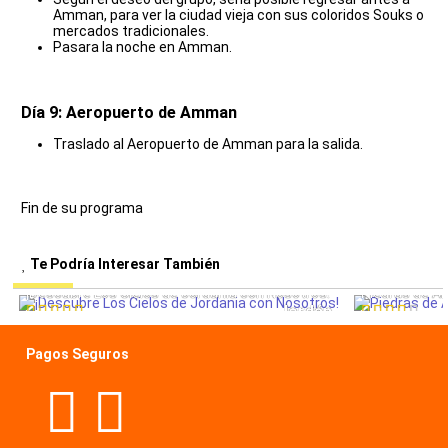
Amman, para ver la ciudad vieja con sus coloridos Souks o
mercados tradicionales.
Pasara la noche en Amman.
Día 9: Aeropuerto de Amman
Traslado al Aeropuerto de Amman para la salida.
Fin de su programa
Te Podría Interesar También
¡Descubre Los Cielos de Jordania con Nosotros!
Piedras de Ar
Jordán
Pagos Seguros