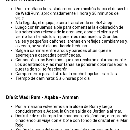
Por la mañana lo trasladaremos en minibús hacia el desierto
de Wadi Rum, aproximadamente 1 hora y 30 minutos de
viaje.
A la llegada, el equipaje será transferido en 4x4 Jeep.
Luego continuamos a pie para comenzar la exploración de
los soberbios relieves de la arenisca, donde el clima y el
viento han tallado los imponentes rascacielos. Grandes
valles y pequeños cañones, arenas en reflejos cambiantes y,
a veces, se verá alguna tienda beduina.
Salga a caminar entre arcos y paredes altas que se
asemejan a cascadas petrificadas.
Conocerás a los Beduinos que nos recibirán calurosamente.
Los acantilados y las montañas se pondrán color rosa por la
puesta de sol, te fascinarán.
Campamento para disfrutar la noche bajo las estrellas.
Tiempo de caminata: 5 a 6 horas por día.
Día 8: Wadi Rum - Aqaba - Amman
Por la mañana volveremos a la aldea de Rum y luego
conduciremos a Aqaba, la única salida de Jordania al mar.
Disfrute de su tiempo libre nadando, relajándose, comprando
o haciendo un viaje con el bote con fondo de cristal en el Mar
Rojo.
Según el deseo del grupo, sería posible regresar antes a