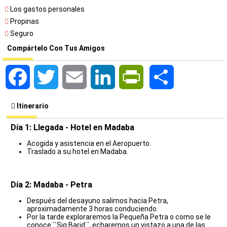
Los gastos personales
Propinas
Seguro
Compártelo Con Tus Amigos
Facebook
Twitter
Email
LinkedIn
PrintFriendly
Share
Itinerario
Día 1: Llegada - Hotel en Madaba
Acogida y asistencia en el Aeropuerto.
Traslado a su hotel en Madaba.
Día 2: Madaba - Petra
Después del desayuno salimos hacia Petra,
aproximadamente 3 horas conduciendo.
Por la tarde exploraremos la Pequeña Petra o como se le
conoce ``Siq Barid´´, echaremos un vistazo a una de las