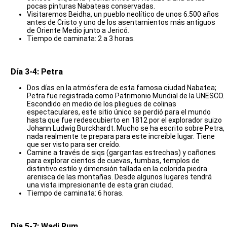
pocas pinturas Nabateas conservadas.
Visitaremos Beidha, un pueblo neolítico de unos 6.500 años
antes de Cristo y uno de los asentamientos más antiguos
de Oriente Medio junto a Jericó.
Tiempo de caminata: 2 a 3 horas.
Día 3-4: Petra
Dos días en la atmósfera de esta famosa ciudad Nabatea;
Petra fue registrada como Patrimonio Mundial de la UNESCO.
Escondido en medio de los pliegues de colinas
espectaculares, este sitio único se perdió para el mundo
hasta que fue redescubierto en 1812 por el explorador suizo
Johann Ludwig Burckhardt. Mucho se ha escrito sobre Petra,
nada realmente te prepara para este increíble lugar. Tiene
que ser visto para ser creído.
Camine a través de siqs (gargantas estrechas) y cañones
para explorar cientos de cuevas, tumbas, templos de
distintivo estilo y dimensión tallada en la colorida piedra
arenisca de las montañas. Desde algunos lugares tendrá
una vista impresionante de esta gran ciudad.
Tiempo de caminata: 6 horas.
Día 5-7: Wadi Rum