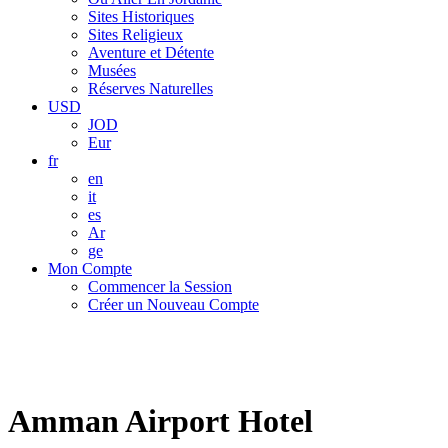
Sites Historiques
Sites Religieux
Aventure et Détente
Musées
Réserves Naturelles
USD
JOD
Eur
fr
en
it
es
Ar
ge
Mon Compte
Commencer la Session
Créer un Nouveau Compte
Amman Airport Hotel