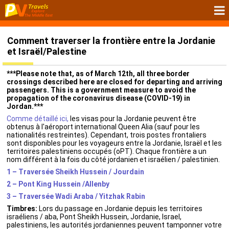
Comment traverser la frontière entre la Jordanie
et Israël/Palestine
***Please note that, as of March 12th, all three border
crossings described here are closed for departing and arriving
passengers. This is a government measure to avoid the
propagation of the coronavirus disease (COVID-19) in
Jordan.***
Comme détaillé ici,
les visas pour la Jordanie peuvent être
obtenus à l'aéroport international Queen Alia (sauf pour les
nationalités restreintes). Cependant, trois postes frontaliers
sont disponibles pour les voyageurs entre la Jordanie, Israël et les
territoires palestiniens occupés (oPT). Chaque frontière a un
nom différent à la fois du côté jordanien et israélien / palestinien.
1 – Traversée Sheikh Hussein / Jourdain
2 – Pont King Hussein /Allenby
3 – Traversée Wadi Araba / Yitzhak Rabin
Timbres:
Lors du passage en Jordanie depuis les territoires
israéliens / aba, Pont Sheikh Hussein, Jordanie, Israel,
palestiniens, les autorités jordaniennes peuvent tamponner votre