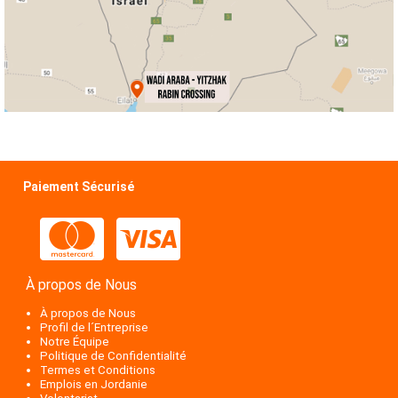
Paiement Sécurisé
À propos de Nous
À propos de Nous
Profil de l´Entreprise
Notre Équipe
Politique de Confidentialité
Termes et Conditions
Emplois en Jordanie