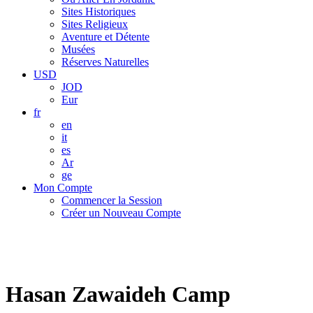
Sites Historiques
Sites Religieux
Aventure et Détente
Musées
Réserves Naturelles
USD
JOD
Eur
fr
en
it
es
Ar
ge
Mon Compte
Commencer la Session
Créer un Nouveau Compte
Hasan Zawaideh Camp