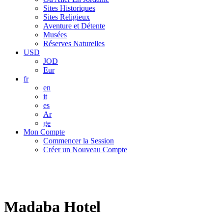
Sites Historiques
Sites Religieux
Aventure et Détente
Musées
Réserves Naturelles
USD
JOD
Eur
fr
en
it
es
Ar
ge
Mon Compte
Commencer la Session
Créer un Nouveau Compte
Madaba Hotel