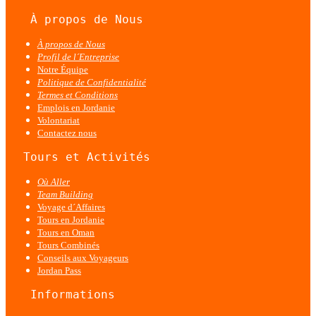
À propos de Nous
À propos de Nous
Profil de l´Entreprise
Notre Équipe
Politique de Confidentialité
Termes et Conditions
Emplois en Jordanie
Volontariat
Contactez nous
  Tours et Activités
Où Aller
Team Building
Voyage d´Affaires
Tours en Jordanie
Tours en Oman
Tours Combinés
Conseils aux Voyageurs
Jordan Pass
   Informations