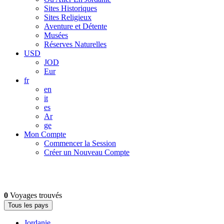
Sites Historiques
Sites Religieux
Aventure et Détente
Musées
Réserves Naturelles
USD
JOD
Eur
fr
en
it
es
Ar
ge
Mon Compte
Commencer la Session
Créer un Nouveau Compte
0
Voyages trouvés
Tous les pays
Jordanie