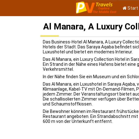
Start
Al Manara, A Luxury Col
Das Business-Hotel Al Manara, A Luxury Collectio
Hotels der Stadt. Das Saraya Aqaba befindet sic
Luxushotel und bietet ein modernes Interieur.
Das Al Manara, ein Luxury Collection Hotel in Sar
Ein Strand in der Nähe eines Hafens bietet eine 
Verkehrsmittel.
In der Nähe finden Sie ein Museum und ein Schlo
Das Al Manara, ein Luxushotel in Saraya Aqaba, ve
Klimaanlage, Kabel-TV mit On-Demand-Filmen, Pa
jedem Zimmer. Der Veranstaltungsort bietet auc
Die schallisolierten Zimmer verfügen über Bette
und Schaumstoffkissen.
Die Bewohner können im Restaurant frühstücke
Restaurant angeboten. Ein Strandabschnitt mit 
600 m von der Unterkunft entfernt.