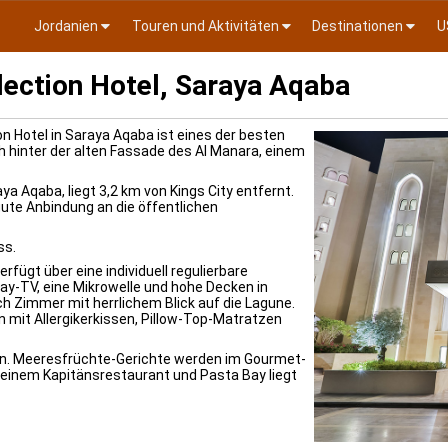
Jordanien
Touren und Aktivitäten
Destinationen
U
lection Hotel, Saraya Aqaba
n Hotel in Saraya Aqaba ist eines der besten
h hinter der alten Fassade des Al Manara, einem
aya Aqaba, liegt 3,2 km von Kings City entfernt.
gute Anbindung an die öffentlichen
ss.
rfügt über eine individuell regulierbare
y-TV, eine Mikrowelle und hohe Decken in
h Zimmer mit herrlichem Blick auf die Lagune.
n mit Allergikerkissen, Pillow-Top-Matratzen
n. Meeresfrüchte-Gerichte werden im Gourmet-
einem Kapitänsrestaurant und Pasta Bay liegt