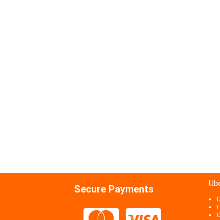
Üb
Secure Payments
Ü
F
U