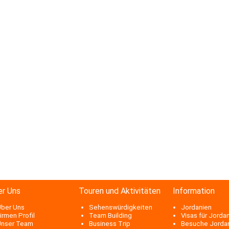
er Uns
Touren und Aktivitäten
Information
ber Uns
Sehenswürdigkeiten
Jordanien
irmen Profil
Team Building
Visas für Jorda
nser Team
Business Trip
Besuche Jorda