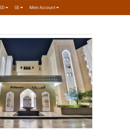
SD
GE
Mein Account