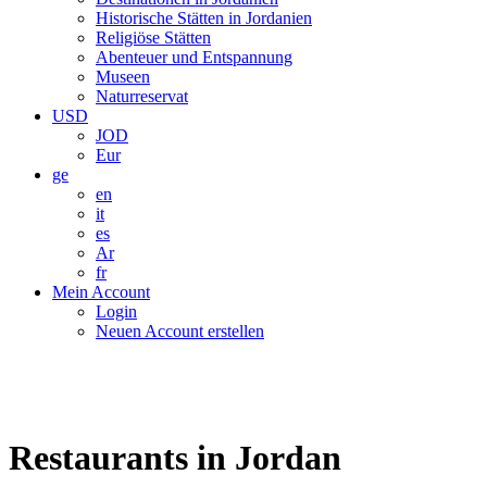
Historische Stätten in Jordanien
Religiöse Stätten
Abenteuer und Entspannung
Museen
Naturreservat
USD
JOD
Eur
ge
en
it
es
Ar
fr
Mein Account
Login
Neuen Account erstellen
Restaurants in Jordan