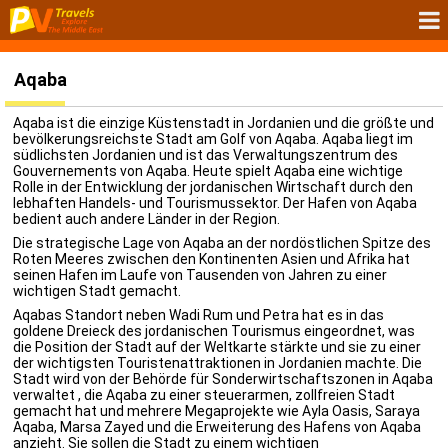
Aqaba
Aqaba ist die einzige Küstenstadt in Jordanien und die größte und
bevölkerungsreichste Stadt am Golf von Aqaba. Aqaba liegt im
südlichsten Jordanien und ist das Verwaltungszentrum des
Gouvernements von Aqaba. Heute spielt Aqaba eine wichtige
Rolle in der Entwicklung der jordanischen Wirtschaft durch den
lebhaften Handels- und Tourismussektor. Der Hafen von Aqaba
bedient auch andere Länder in der Region.
Die strategische Lage von Aqaba an der nordöstlichen Spitze des
Roten Meeres zwischen den Kontinenten Asien und Afrika hat
seinen Hafen im Laufe von Tausenden von Jahren zu einer
wichtigen Stadt gemacht
.
Aqabas Standort neben Wadi Rum und Petra hat es in das
goldene Dreieck des jordanischen Tourismus eingeordnet, was
die Position der Stadt auf der Weltkarte stärkte und sie zu einer
der wichtigsten Touristenattraktionen in Jordanien machte. Die
Stadt wird von der Behörde für Sonderwirtschaftszonen in Aqaba
verwaltet , die Aqaba zu einer steuerarmen, zollfreien Stadt
gemacht hat und mehrere Megaprojekte wie Ayla Oasis, Saraya
Aqaba, Marsa Zayed und die Erweiterung des Hafens von Aqaba
anzieht. Sie sollen die Stadt zu einem wichtigen