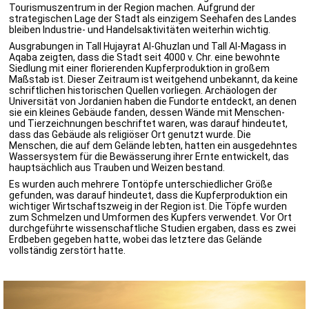
Tourismuszentrum in der Region machen. Aufgrund der
strategischen Lage der Stadt als einzigem Seehafen des Landes
bleiben Industrie- und Handelsaktivitäten weiterhin wichtig.
Ausgrabungen in Tall Hujayrat Al-Ghuzlan und Tall Al-Magass in
Aqaba zeigten, dass die Stadt seit 4000 v. Chr. eine bewohnte
Siedlung mit einer florierenden Kupferproduktion in großem
Maßstab ist. Dieser Zeitraum ist weitgehend unbekannt, da keine
schriftlichen historischen Quellen vorliegen. Archäologen der
Universität von Jordanien haben die Fundorte entdeckt, an denen
sie ein kleines Gebäude fanden, dessen Wände mit Menschen-
und Tierzeichnungen beschriftet waren, was darauf hindeutet,
dass das Gebäude als religiöser Ort genutzt wurde. Die
Menschen, die auf dem Gelände lebten, hatten ein ausgedehntes
Wassersystem für die Bewässerung ihrer Ernte entwickelt, das
hauptsächlich aus Trauben und Weizen bestand.
Es wurden auch mehrere Tontöpfe unterschiedlicher Größe
gefunden, was darauf hindeutet, dass die Kupferproduktion ein
wichtiger Wirtschaftszweig in der Region ist. Die Töpfe wurden
zum Schmelzen und Umformen des Kupfers verwendet. Vor Ort
durchgeführte wissenschaftliche Studien ergaben, dass es zwei
Erdbeben gegeben hatte, wobei das letztere das Gelände
vollständig zerstört hatte.