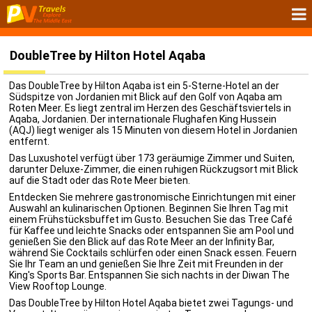
DoubleTree by Hilton Hotel Aqaba
Das DoubleTree by Hilton Aqaba ist ein 5-Sterne-Hotel an der
Südspitze von Jordanien mit Blick auf den Golf von Aqaba am
Roten Meer. Es liegt zentral im Herzen des Geschäftsviertels in
Aqaba, Jordanien. Der internationale Flughafen King Hussein
(AQJ) liegt weniger als 15 Minuten von diesem Hotel in Jordanien
entfernt.
Das Luxushotel verfügt über 173 geräumige Zimmer und Suiten,
darunter Deluxe-Zimmer, die einen ruhigen Rückzugsort mit Blick
auf die Stadt oder das Rote Meer bieten.
Entdecken Sie mehrere gastronomische Einrichtungen mit einer
Auswahl an kulinarischen Optionen. Beginnen Sie Ihren Tag mit
einem Frühstücksbuffet im Gusto. Besuchen Sie das Tree Café
für Kaffee und leichte Snacks oder entspannen Sie am Pool und
genießen Sie den Blick auf das Rote Meer an der Infinity Bar,
während Sie Cocktails schlürfen oder einen Snack essen. Feuern
Sie Ihr Team an und genießen Sie Ihre Zeit mit Freunden in der
King's Sports Bar. Entspannen Sie sich nachts in der Diwan The
View Rooftop Lounge.
Das DoubleTree by Hilton Hotel Aqaba bietet zwei Tagungs- und