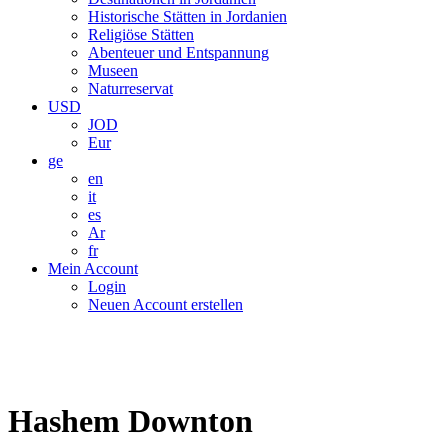
Historische Stätten in Jordanien
Religiöse Stätten
Abenteuer und Entspannung
Museen
Naturreservat
USD
JOD
Eur
ge
en
it
es
Ar
fr
Mein Account
Login
Neuen Account erstellen
Hashem Downton