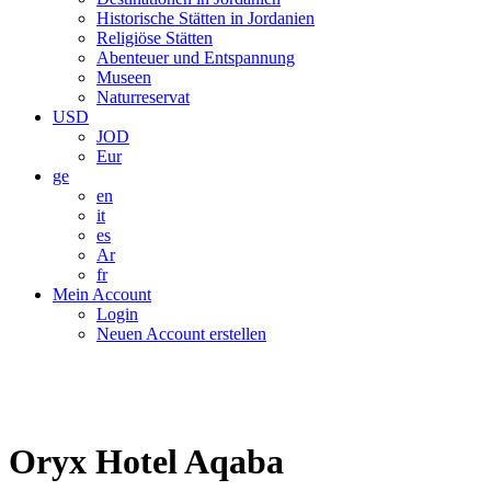
Historische Stätten in Jordanien
Religiöse Stätten
Abenteuer und Entspannung
Museen
Naturreservat
USD
JOD
Eur
ge
en
it
es
Ar
fr
Mein Account
Login
Neuen Account erstellen
Oryx Hotel Aqaba