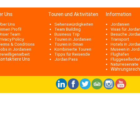
er Uns
Touren und Aktivitäten
Information
ber Uns
Sehenswürdigkeiten
Jordanien
irmen Profil
Team Building
Visas für Jorda
nser Team
Business Trip
Besuche Jorda
rivacy Policy
Touren in Jordanien
Transport
erms & Conditions
Touren in Oman
Hotels in Jorda
obs in Jordanien
Kombinierte Touren
Museen in Jord
reiwilligenarbeit
Tipps für Reisende
Flughäfen
ontaktiere Uns
Jordan Pass
Fluggesellscha
Naturreservate
Währungsrech