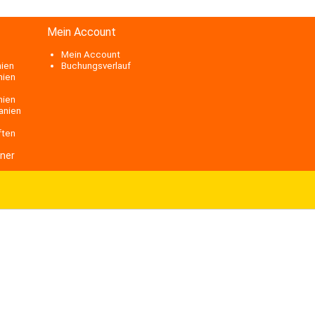
Mein Account
Mein Account
nien
Buchungsverlauf
nien
nien
anien
ften
ner