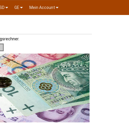
SD
GE
Mein Account
gsrechner.