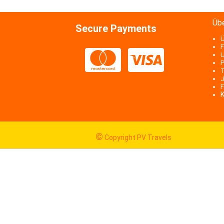
Üb
Secure Payments
Ü
F
U
P
T
J
F
K
©
Copyright PV Travels