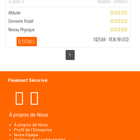
Jours: 6
Madaba - Jordanie
Altitude
Denivele Positif
Niveau Physique
1025.84 - 1836.90 USD
DÉTAILS
1
Paiement Sécurisé
À propos de Nous
À propos de Nous
Profil de l´Entreprise
Notre Équipe
Politique de Confidentialité