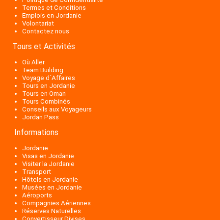
Termes et Conditions
Emplois en Jordanie
Volontariat
Contactez nous
Tours et Activités
Où Aller
Team Building
Voyage d´Affaires
Tours en Jordanie
Tours en Oman
Tours Combinés
Conseils aux Voyageurs
Jordan Pass
Informations
Jordanie
Visas en Jordanie
Visiter la Jordanie
Transport
Hôtels en Jordanie
Musées en Jordanie
Aéroports
Compagnies Aériennes
Réserves Naturelles
Convertisseur Divises